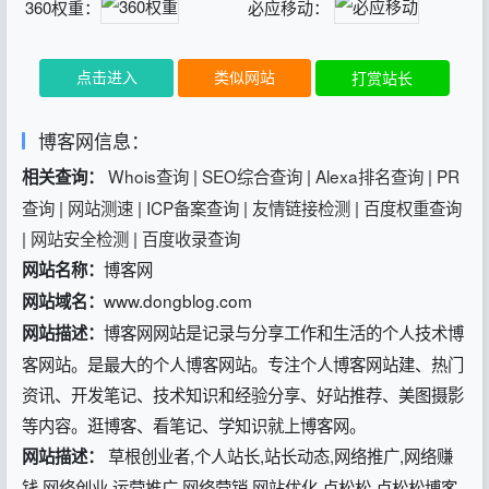
360权重：
必应移动：
点击进入
类似网站
打赏站长
博客网信息：
Whois查询
|
SEO综合查询
|
Alexa排名查询
|
PR
相关查询：
查询
|
网站测速
|
ICP备案查询
|
友情链接检测
|
百度权重查询
|
网站安全检测
|
百度收录查询
博客网
网站名称：
www.dongblog.com
网站域名：
博客网网站是记录与分享工作和生活的个人技术博
网站描述：
客网站。是最大的个人博客网站。专注个人博客网站建、热门
资讯、开发笔记、技术知识和经验分享、好站推荐、美图摄影
等内容。逛博客、看笔记、学知识就上博客网。
草根创业者,个人站长,站长动态,网络推广,网络赚
网站描述：
钱,网络创业,运营推广,网络营销,网站优化,卢松松,卢松松博客,