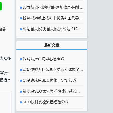
88导航网-网站收录-网址收录-网址导
航-收录网站-自助广告系统
找AI-找ai就上找AI｜优质AI工具导航
大全
网站目录|分类目录|优秀网站-315友
查询
|
链网【官方网站】
最新文章
国内众多
做网站推广切忌心急浮躁
网站快照为什么总不更新？你想了解
客,松
g模板,z
的网站快照问题都在这里
网站建成后SEO优化一定要知道
新网站SEO优化怎样快速超过老网
站？
SEO快排实操流程经验分享