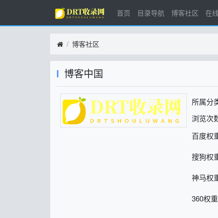
首页
目录导航
博客社区
在
博客社区
博客中国
所属分
浏览次数
百度权
搜狗权
神马权
360权