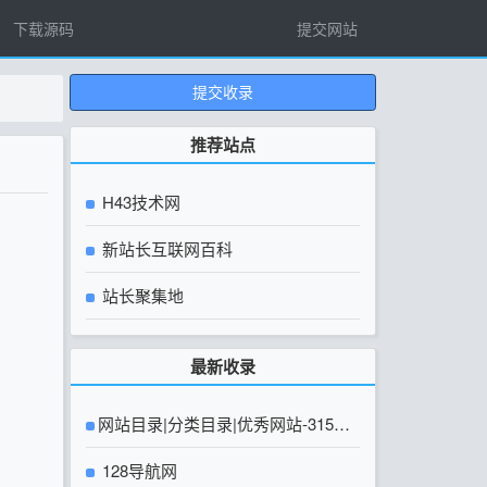
下载源码
提交网站
提交收录
推荐站点
H43技术网
新站长互联网百科
站长聚集地
最新收录
网站目录|分类目录|优秀网站-315友
链网【官方网站】
128导航网