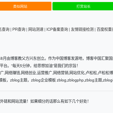
类似网站
打赏站长
排名查询
|
PR查询
|
网站测速
|
ICP备案查询
|
友情链接检测
|
百度权重
于2002年8月由博客教父方兴东创立。作为中国博客发源地，博客中国汇聚
平台。“每天5分钟，给思想加油”是我们的宗旨！
广,网络赚钱,网络创业,运营推广,网络营销,网站优化,卢松松,卢松松博
板，zblog主题，zblog企业模板 zblog,zblogphp,zblog主题,zblo
外链和网站流量！如果细分的话那么有如下几个好处！