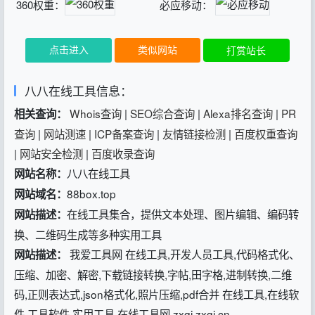
360权重：
必应移动：
点击进入
类似网站
打赏站长
八八在线工具信息：
Whois查询
|
SEO综合查询
|
Alexa排名查询
|
PR
相关查询：
查询
|
网站测速
|
ICP备案查询
|
友情链接检测
|
百度权重查询
|
网站安全检测
|
百度收录查询
八八在线工具
网站名称：
88box.top
网站域名：
在线工具集合，提供文本处理、图片编辑、编码转
网站描述：
换、二维码生成等多种实用工具
我爱工具网 在线工具,开发人员工具,代码格式化、
网站描述：
压缩、加密、解密,下载链接转换,字帖,田字格,进制转换,二维
码,正则表达式,json格式化,照片压缩,pdf合并 在线工具,在线软
件,工具软件,实用工具,在线工具网,zxgj,zxgj.cn