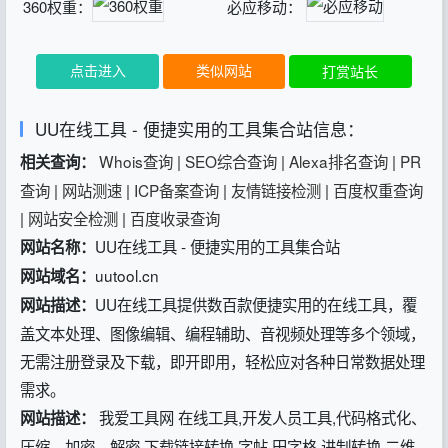
360权重：
必应移动：
点击进入
类似网站
打赏站长
UU在线工具 - 便捷实用的工具集合站信息：
Whois查询
|
SEO综合查询
|
Alexa排名查询
|
PR
相关查询：
查询
|
网站测速
|
ICP备案查询
|
友情链接检测
|
百度权重查询
|
网站安全检测
|
百度收录查询
UU在线工具 - 便捷实用的工具集合站
网站名称：
uutool.cn
网站域名：
UU在线工具提供数百款便捷实用的在线工具，覆
网站描述：
盖文本处理、图像编辑、编程辅助、音视频处理等多个领域，
无需注册登录及下载，即开即用，轻松应对各种日常数据处理
需求。
我爱工具网 在线工具,开发人员工具,代码格式化、
网站描述：
压缩、加密、解密,下载链接转换,字帖,田字格,进制转换,二维