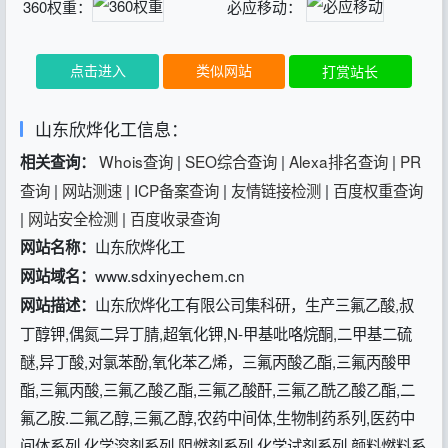
360权重：
必应移动：
点击进入
类似网站
打赏站长
山东欣烨化工信息：
Whois查询
|
SEO综合查询
|
Alexa排名查询
|
PR
相关查询：
查询
|
网站测速
|
ICP备案查询
|
友情链接检测
|
百度权重查询
|
网站安全检测
|
百度收录查询
山东欣烨化工
网站名称：
www.sdxinyechem.cn
网站域名：
山东欣烨化工有限公司集科研，生产三氟乙酸,叔
网站描述：
丁醇钾,偶氮二异丁腈,超氧化钾,N-甲基吡咯烷酮,二甲基二硫
醚,异丁酸,对氯苯酚,氧化苯乙烯，三氟丙酸乙酯,三氟丙酸甲
酯,三氟丙酸,三氟乙酸乙酯,三氟乙酸酐,三氟乙酰乙酸乙酯,二
氟乙胺.二氟乙醇,三氟乙醇,农药中间体,生物制药系列,医药中
间体系列,化学溶剂系列,阻燃剂系列,化学试剂系列,颜料燃料系