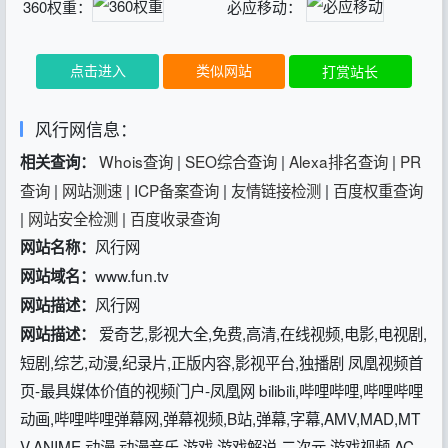
360权重：
必应移动：
点击进入
类似网站
打赏站长
风行网信息：
Whois查询
|
SEO综合查询
|
Alexa排名查询
|
PR
相关查询：
查询
|
网站测速
|
ICP备案查询
|
友情链接检测
|
百度权重查询
|
网站安全检测
|
百度收录查询
风行网
网站名称：
www.fun.tv
网站域名：
风行网
网站描述：
爱奇艺,影视大全,免费,高清,在线视频,电影,电视剧,
网站描述：
短剧,综艺,动漫,纪录片,正版内容,影视平台,独播剧 凤凰视频首
页-最具媒体价值的视频门户-凤凰网 bilibili,哔哩哔哩,哔哩哔哩
动画,哔哩哔哩弹幕网,弹幕视频,B站,弹幕,字幕,AMV,MAD,MT
V,ANIME,动漫,动漫音乐,游戏,游戏解说,二次元,游戏视频,AC