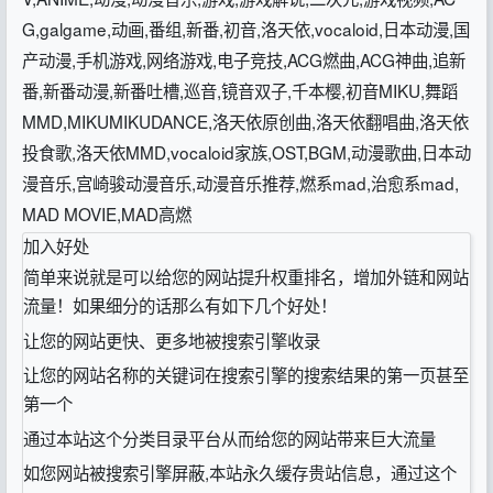
G,galgame,动画,番组,新番,初音,洛天依,vocaloid,日本动漫,国
产动漫,手机游戏,网络游戏,电子竞技,ACG燃曲,ACG神曲,追新
番,新番动漫,新番吐槽,巡音,镜音双子,千本樱,初音MIKU,舞蹈
MMD,MIKUMIKUDANCE,洛天依原创曲,洛天依翻唱曲,洛天依
投食歌,洛天依MMD,vocaloid家族,OST,BGM,动漫歌曲,日本动
漫音乐,宫崎骏动漫音乐,动漫音乐推荐,燃系mad,治愈系mad,
MAD MOVIE,MAD高燃
加入好处
简单来说就是可以给您的网站提升权重排名，增加外链和网站
流量！如果细分的话那么有如下几个好处！
让您的网站更快、更多地被搜索引擎收录
让您的网站名称的关键词在搜索引擎的搜索结果的第一页甚至
第一个
通过本站这个分类目录平台从而给您的网站带来巨大流量
如您网站被搜索引擎屏蔽,本站永久缓存贵站信息，通过这个