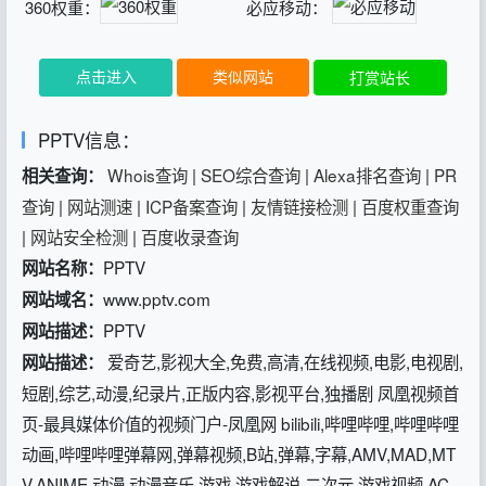
360权重：
必应移动：
点击进入
类似网站
打赏站长
PPTV信息：
Whois查询
|
SEO综合查询
|
Alexa排名查询
|
PR
相关查询：
查询
|
网站测速
|
ICP备案查询
|
友情链接检测
|
百度权重查询
|
网站安全检测
|
百度收录查询
PPTV
网站名称：
www.pptv.com
网站域名：
PPTV
网站描述：
爱奇艺,影视大全,免费,高清,在线视频,电影,电视剧,
网站描述：
短剧,综艺,动漫,纪录片,正版内容,影视平台,独播剧 凤凰视频首
页-最具媒体价值的视频门户-凤凰网 bilibili,哔哩哔哩,哔哩哔哩
动画,哔哩哔哩弹幕网,弹幕视频,B站,弹幕,字幕,AMV,MAD,MT
V,ANIME,动漫,动漫音乐,游戏,游戏解说,二次元,游戏视频,AC