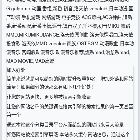
G,galgame,动画,番组,新番,初音,洛天依,vocaloid,日本动漫,国
产动漫,手机游戏,网络游戏,电子竞技,ACG燃曲,ACG神曲,追新
番,新番动漫,新番吐槽,巡音,镜音双子,千本樱,初音MIKU,舞蹈
MMD,MIKUMIKUDANCE,洛天依原创曲,洛天依翻唱曲,洛天依
投食歌,洛天依MMD,vocaloid家族,OST,BGM,动漫歌曲,日本动
漫音乐,宫崎骏动漫音乐,动漫音乐推荐,燃系mad,治愈系mad,
MAD MOVIE,MAD高燃
加入好处
简单来说就是可以给您的网站提升权重排名，增加外链和网站
流量！如果细分的话那么有如下几个好处！
让您的网站更快、更多地被搜索引擎收录
让您的网站名称的关键词在搜索引擎的搜索结果的第一页甚至
第一个
通过本站这个分类目录平台从而给您的网站带来巨大流量
如您网站被搜索引擎屏蔽,本站永久缓存贵站信息，通过这个