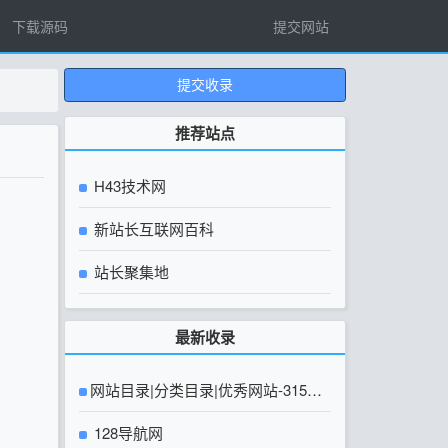
下载源码
提交网站
提交收录
推荐站点
H43技术网
新站长互联网百科
站长聚集地
最新收录
网站目录|分类目录|优秀网站-315友
链网【官方网站】
128导航网