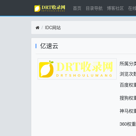
首页
目录导航
博客社区
在
IDC网站
亿速云
所属分
浏览次数
百度权
搜狗权
神马权
360权