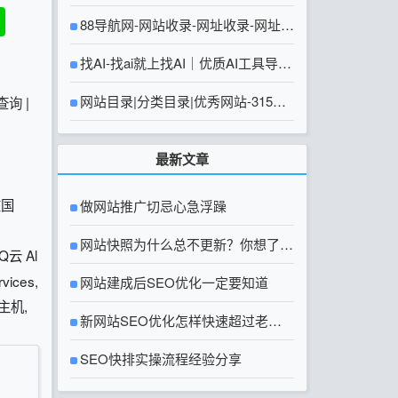
88导航网-网站收录-网址收录-网址导
航-收录网站-自助广告系统
找AI-找ai就上找AI｜优质AI工具导航
大全
网站目录|分类目录|优秀网站-315友
查询
|
链网【官方网站】
最新文章
在国
做网站推广切忌心急浮躁
网站快照为什么总不更新？你想了解
云 Al
rvices,
的网站快照问题都在这里
网站建成后SEO优化一定要知道
云主机,
新网站SEO优化怎样快速超过老网
站？
SEO快排实操流程经验分享