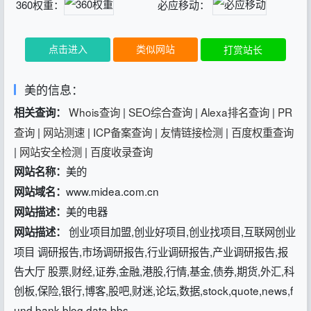
360权重：
必应移动：
点击进入
类似网站
打赏站长
美的信息：
Whois查询
|
SEO综合查询
|
Alexa排名查询
|
PR
相关查询：
查询
|
网站测速
|
ICP备案查询
|
友情链接检测
|
百度权重查询
|
网站安全检测
|
百度收录查询
美的
网站名称：
www.midea.com.cn
网站域名：
美的电器
网站描述：
创业项目加盟,创业好项目,创业找项目,互联网创业
网站描述：
项目 调研报告,市场调研报告,行业调研报告,产业调研报告,报
告大厅 股票,财经,证券,金融,港股,行情,基金,债券,期货,外汇,科
创板,保险,银行,博客,股吧,财迷,论坛,数据,stock,quote,news,f
und,bank,blog,data,bbs