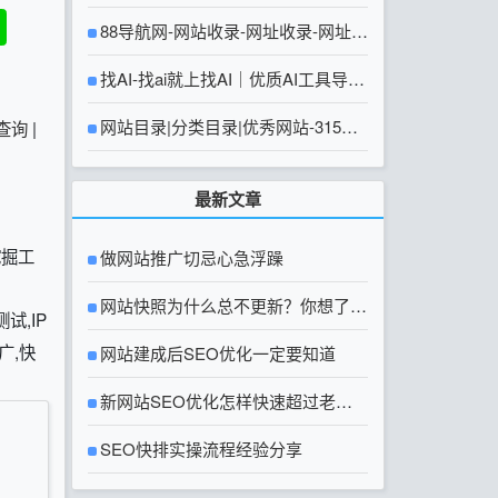
88导航网-网站收录-网址收录-网址导
航-收录网站-自助广告系统
找AI-找ai就上找AI｜优质AI工具导航
大全
网站目录|分类目录|优秀网站-315友
查询
|
链网【官方网站】
最新文章
挖掘工
做网站推广切忌心急浮躁
网站快照为什么总不更新？你想了解
试,IP
广,快
的网站快照问题都在这里
网站建成后SEO优化一定要知道
新网站SEO优化怎样快速超过老网
站？
SEO快排实操流程经验分享