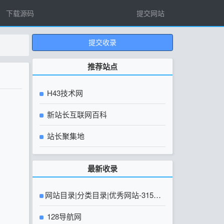
下载源码
提交网站
提交收录
推荐站点
H43技术网
新站长互联网百科
站长聚集地
最新收录
网站目录|分类目录|优秀网站-315友
链网【官方网站】
128导航网