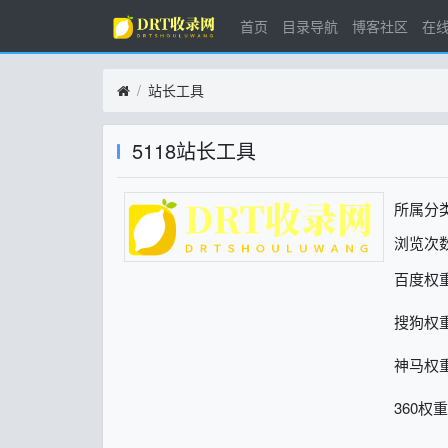
首页
目录导航
博客社区
在
站长工具
5118站长工具
所属分
浏览次数
百度权
搜狗权
神马权
360权