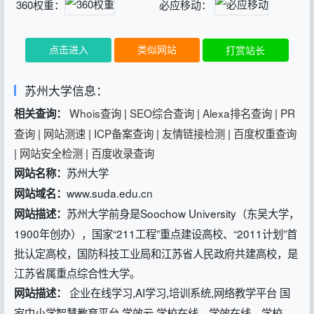
360权重：
必应移动：
点击进入
类似网站
打赏站长
苏州大学信息：
Whois查询
|
SEO综合查询
|
Alexa排名查询
|
PR
相关查询：
查询
|
网站测速
|
ICP备案查询
|
友情链接检测
|
百度权重查询
|
网站安全检测
|
百度收录查询
苏州大学
网站名称：
www.suda.edu.cn
网站域名：
苏州大学前身是Soochow University（东吴大学，
网站描述：
1900年创办），国家“211工程”重点建设高校、“2011计划”首
批认定高校，国防科技工业局和江苏省人民政府共建高校，是
江苏省属重点综合性大学。
企业在线学习,AI学习,培训系统,网络教学平台 国
网站描述：
家中小学智慧教育平台 学效云,学校在线，学效在线，学校