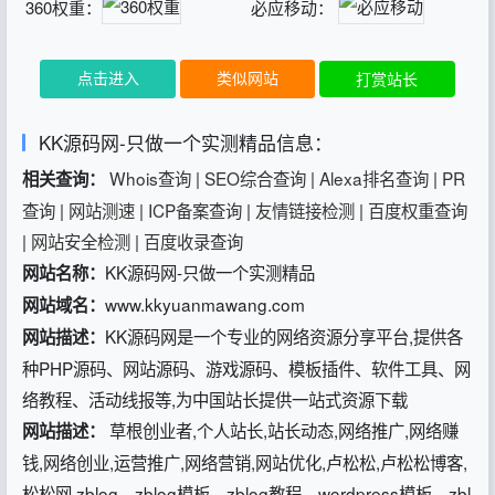
360权重：
必应移动：
点击进入
类似网站
打赏站长
KK源码网-只做一个实测精品信息：
Whois查询
|
SEO综合查询
|
Alexa排名查询
|
PR
相关查询：
查询
|
网站测速
|
ICP备案查询
|
友情链接检测
|
百度权重查询
|
网站安全检测
|
百度收录查询
KK源码网-只做一个实测精品
网站名称：
www.kkyuanmawang.com
网站域名：
KK源码网是一个专业的网络资源分享平台,提供各
网站描述：
种PHP源码、网站源码、游戏源码、模板插件、软件工具、网
络教程、活动线报等,为中国站长提供一站式资源下载
草根创业者,个人站长,站长动态,网络推广,网络赚
网站描述：
钱,网络创业,运营推广,网络营销,网站优化,卢松松,卢松松博客,
松松网 zblog，zblog模板，zblog教程，wordpress模板，zbl