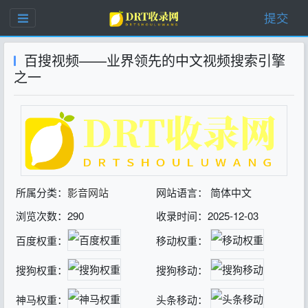
提交
百搜视频——业界领先的中文视频搜索引擎
之一
所属分类：
影音网站
网站语言： 简体中文
浏览次数：290
收录时间：2025-12-03
百度权重：
移动权重：
搜狗权重：
搜狗移动：
神马权重：
头条移动：