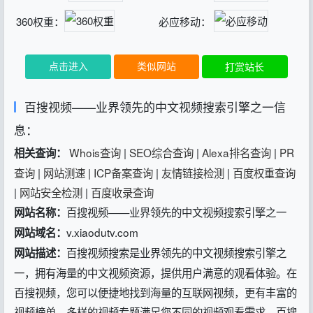
360权重：
必应移动：
点击进入
类似网站
打赏站长
百搜视频——业界领先的中文视频搜索引擎之一信
息：
Whois查询
|
SEO综合查询
|
Alexa排名查询
|
PR
相关查询：
查询
|
网站测速
|
ICP备案查询
|
友情链接检测
|
百度权重查询
|
网站安全检测
|
百度收录查询
百搜视频——业界领先的中文视频搜索引擎之一
网站名称：
v.xiaodutv.com
网站域名：
百搜视频搜索是业界领先的中文视频搜索引擎之
网站描述：
一，拥有海量的中文视频资源，提供用户满意的观看体验。在
百搜视频，您可以便捷地找到海量的互联网视频，更有丰富的
视频榜单、多样的视频专题满足您不同的视频观看需求。百搜