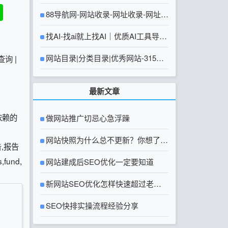
88导航网-网站收录-网址收录-网址导
航-收录网站-自助广告系统
找AI-找ai就上找AI｜优质AI工具导航
大全
网站目录|分类目录|优秀网站-315友
查询
|
链网【官方网站】
最新文章
依赖的
做网站推广切忌心急浮躁
网站快照为什么总不更新？你想了解
,报告
fund,
的网站快照问题都在这里
网站建成后SEO优化一定要知道
新网站SEO优化怎样快速超过老网
站？
SEO快排实操流程经验分享