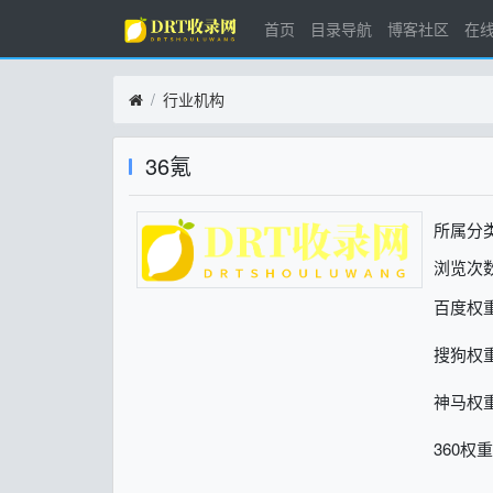
首页
目录导航
博客社区
在
行业机构
36氪
所属分
浏览次数
百度权
搜狗权
神马权
360权