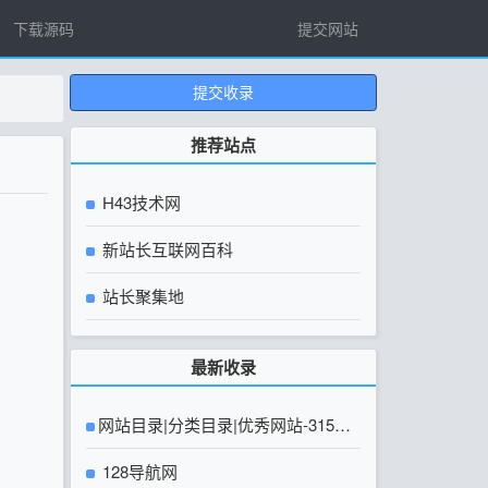
下载源码
提交网站
提交收录
推荐站点
H43技术网
新站长互联网百科
站长聚集地
最新收录
网站目录|分类目录|优秀网站-315友
链网【官方网站】
128导航网