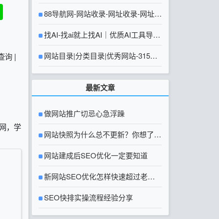
88导航网-网站收录-网址收录-网址导
航-收录网站-自助广告系统
找AI-找ai就上找AI｜优质AI工具导航
大全
网站目录|分类目录|优秀网站-315友
查询
|
链网【官方网站】
最新文章
做网站推广切忌心急浮躁
校网，学
网站快照为什么总不更新？你想了解
的网站快照问题都在这里
网站建成后SEO优化一定要知道
新网站SEO优化怎样快速超过老网
站？
SEO快排实操流程经验分享