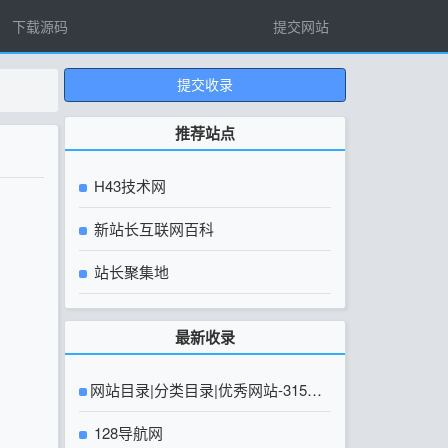
下载源码
提交网站
提交收录
推荐站点
H43技术网
新站长互联网百科
站长聚集地
最新收录
网站目录|分类目录|优秀网站-315友
链网【官方网站】
128导航网