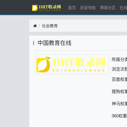
首页
目录导航
博客社区
在
社会教育
中国教育在线
所属分
浏览次数
百度权
搜狗权
神马权
360权