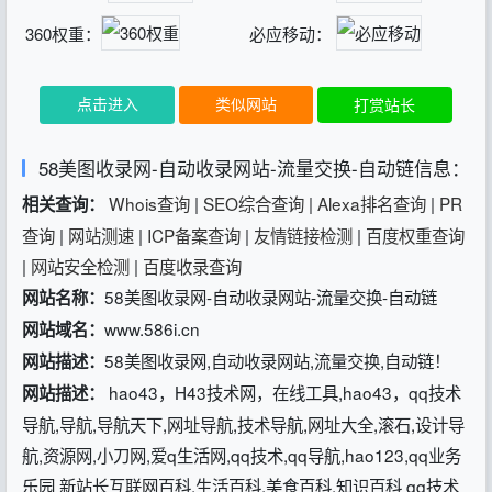
360权重：
必应移动：
点击进入
类似网站
打赏站长
58美图收录网-自动收录网站-流量交换-自动链信息：
Whois查询
|
SEO综合查询
|
Alexa排名查询
|
PR
相关查询：
查询
|
网站测速
|
ICP备案查询
|
友情链接检测
|
百度权重查询
|
网站安全检测
|
百度收录查询
58美图收录网-自动收录网站-流量交换-自动链
网站名称：
www.586i.cn
网站域名：
58美图收录网,自动收录网站,流量交换,自动链！
网站描述：
hao43，H43技术网，在线工具,hao43，qq技术
网站描述：
导航,导航,导航天下,网址导航,技术导航,网址大全,滚石,设计导
航,资源网,小刀网,爱q生活网,qq技术,qq导航,hao123,qq业务
乐园 新站长互联网百科,生活百科,美食百科,知识百科 qq技术