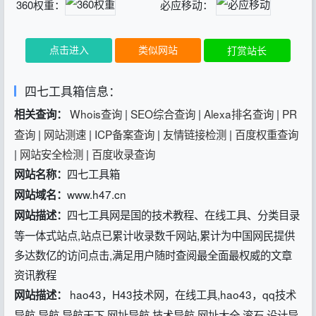
360权重：
必应移动：
点击进入
类似网站
打赏站长
四七工具箱信息：
Whois查询
|
SEO综合查询
|
Alexa排名查询
|
PR
相关查询：
查询
|
网站测速
|
ICP备案查询
|
友情链接检测
|
百度权重查询
|
网站安全检测
|
百度收录查询
四七工具箱
网站名称：
www.h47.cn
网站域名：
四七工具网是国的技术教程、在线工具、分类目录
网站描述：
等一体式站点,站点已累计收录数千网站,累计为中国网民提供
多达数亿的访问点击,满足用户随时查阅最全面最权威的文章
资讯教程
hao43，H43技术网，在线工具,hao43，qq技术
网站描述：
导航,导航,导航天下,网址导航,技术导航,网址大全,滚石,设计导