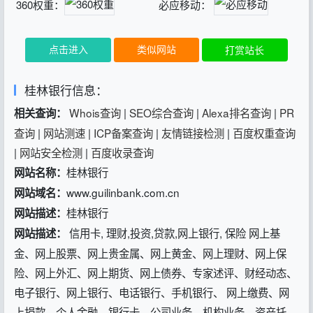
360权重：
必应移动：
点击进入
类似网站
打赏站长
桂林银行信息：
Whois查询
|
SEO综合查询
|
Alexa排名查询
|
PR
相关查询：
查询
|
网站测速
|
ICP备案查询
|
友情链接检测
|
百度权重查询
|
网站安全检测
|
百度收录查询
桂林银行
网站名称：
www.guilinbank.com.cn
网站域名：
桂林银行
网站描述：
信用卡, 理财,投资,贷款,网上银行, 保险 网上基
网站描述：
金、网上股票、网上贵金属、网上黄金、网上理财、网上保
险、网上外汇、网上期货、网上债券、专家述评、财经动态、
电子银行、网上银行、电话银行、手机银行、 网上缴费、网
上捐款、个人金融、银行卡、公司业务、机构业务、资产托