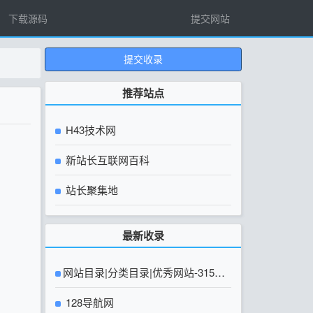
下载源码
提交网站
提交收录
推荐站点
H43技术网
新站长互联网百科
站长聚集地
最新收录
网站目录|分类目录|优秀网站-315友
链网【官方网站】
128导航网