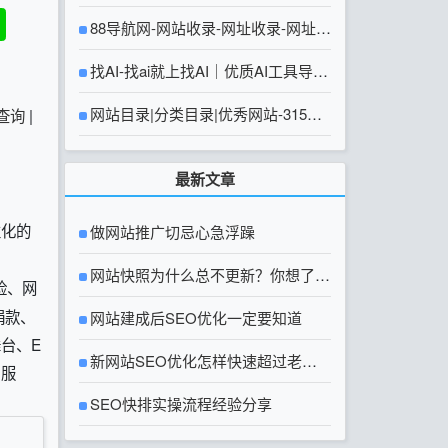
88导航网-网站收录-网址收录-网址导
航-收录网站-自助广告系统
找AI-找ai就上找AI｜优质AI工具导航
大全
网站目录|分类目录|优秀网站-315友
查询
|
链网【官方网站】
最新文章
性化的
做网站推广切忌心急浮躁
网站快照为什么总不更新？你想了解
险、网
捐款、
的网站快照问题都在这里
网站建成后SEO优化一定要知道
台、E
新网站SEO优化怎样快速超过老网
户服
站？
SEO快排实操流程经验分享