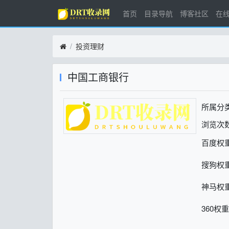
首页
目录导航
博客社区
在
投资理财
中国工商银行
所属分
浏览次数
百度权
搜狗权
神马权
360权